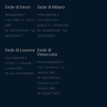
Sede di Desio
Sede di Milano
desio@ecfop.it
milano@ecfop.it
Via S. Pietro, 6 - Desio
Via Padre Carlo
(MB)
Salerio, 51 - Milano (MI)
Tel. 0362/621649 - Fax
Tel. 02/38000499 - Fax
0362/629477
02/33404929
Sede di Lissone
Sede di
Vimercate
lissone@ecfop.it
vimercate@ecfop.it
via Don C. Colnaghi, 1 -
Via E. De Amicis, 10 -
Lissone (MB)
Velasca (MB)
Tel. Fax 039/9094483
Tel. 039/6081005
Via Velasca, 36
-
Velasca
(MB)
Tel.
039/6770813