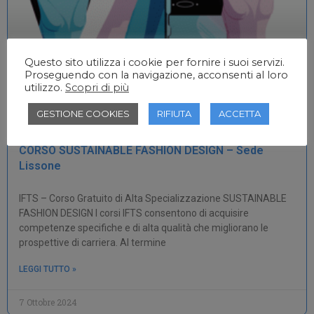
Questo sito utilizza i cookie per fornire i suoi servizi.
Proseguendo con la navigazione, acconsenti al loro
utilizzo.
Scopri di più
GESTIONE COOKIES
RIFIUTA
ACCETTA
CORSO SUSTAINABLE FASHION DESIGN – Sede
Lissone
IFTS – Corso Gratuito di Alta Specializzazione SUSTAINABLE
FASHION DESIGN I corsi IFTS consentono di acquisire
competenze specifiche e di alta qualità che migliorano le
prospettive di carriera. Al termine
LEGGI TUTTO »
7 Ottobre 2024