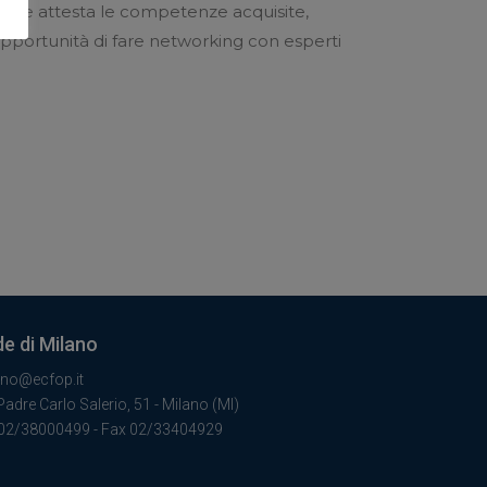
le che attesta le competenze acquisite,
’opportunità di fare networking con esperti
e di Milano
ano@ecfop.it
Padre Carlo Salerio, 51 - Milano (MI)
 02/38000499 - Fax 02/33404929