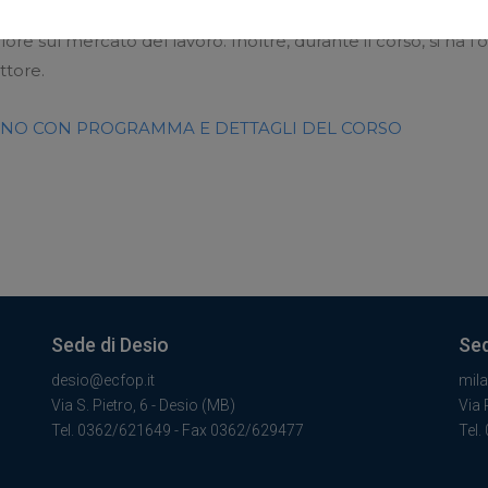
si ottiene una certificazione riconosciuta a livello naziona
re sul mercato del lavoro. Inoltre, durante il corso, si ha l
ttore.
TINO CON PROGRAMMA E DETTAGLI DEL CORSO
Sede di Desio
Sed
desio@ecfop.it
mil
Via S. Pietro, 6 - Desio (MB)
Via 
Tel. 0362/621649 - Fax 0362/629477
Tel.