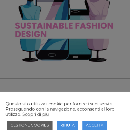
o di Alta
Specializzazione
Questo sito utilizza i cookie per fornire i suoi servizi.
Proseguendo con la navigazione, acconsenti al loro
ION DESIGN
utilizzo.
Scopri di più
no di acquisire competenze specifiche e di alta qualità che 
GESTIONE COOKIES
RIFIUTA
ACCETTA