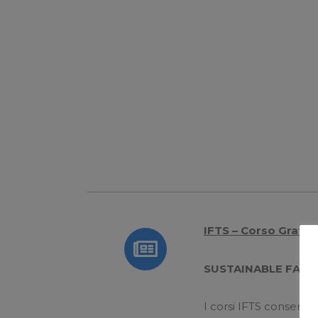
IFTS – Corso Gratuit
SUSTAINABLE FASH
I corsi IFTS consento