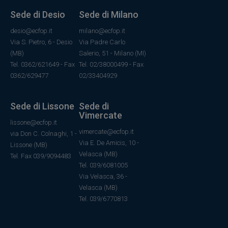
Sede di Desio
Sede di Milano
desio@ecfop.it
milano@ecfop.it
Via S. Pietro, 6 - Desio
Via Padre Carlo
(MB)
Salerio, 51 - Milano (MI)
Tel. 0362/621649 - Fax
Tel. 02/38000499 - Fax
0362/629477
02/33404929
Sede di Lissone
Sede di
Vimercate
lissone@ecfop.it
vimercate@ecfop.it
via Don C. Colnaghi, 1 -
Via E. De Amicis, 10 -
Lissone (MB)
Velasca (MB)
Tel. Fax 039/9094483
Tel. 039/6081005
Via Velasca, 36
-
Velasca
(MB)
Tel.
039/6770813