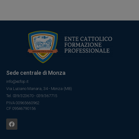
Sede centrale di Monza
info@ecfop.it
Via Luciano Manara, 34 - Monza (MB)
Tel. 039/323670 - 039/367715
P.IVA 00965660962
CF 09546790156