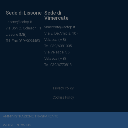
Sede di Lissone
Sede di
Vimercate
lissone@ecfop.it
vimercate@ecfop.it
via Don C. Colnaghi, 1 -
Via E. De Amicis, 10 -
Lissone (MB)
Velasca (MB)
Tel. Fax 039/9094483
Tel. 039/6081005
Via Velasca, 36
-
Velasca
(MB)
Tel.
039/6770813
Privacy Policy
Cookies Policy
AMMINISTRAZIONE TRASPARENTE
WHISTEBLOWING