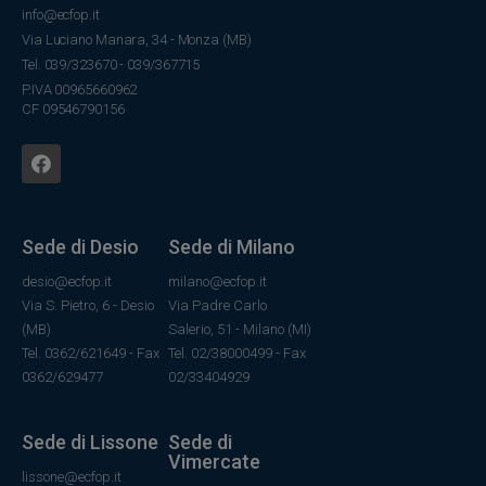
info@ecfop.it
Via Luciano Manara, 34 - Monza (MB)
Tel. 039/323670 - 039/367715
P.IVA 00965660962
CF 09546790156
Sede di Desio
Sede di Milano
desio@ecfop.it
milano@ecfop.it
Via S. Pietro, 6 - Desio
Via Padre Carlo
(MB)
Salerio, 51 - Milano (MI)
Tel. 0362/621649 - Fax
Tel. 02/38000499 - Fax
0362/629477
02/33404929
Sede di Lissone
Sede di
Vimercate
lissone@ecfop.it