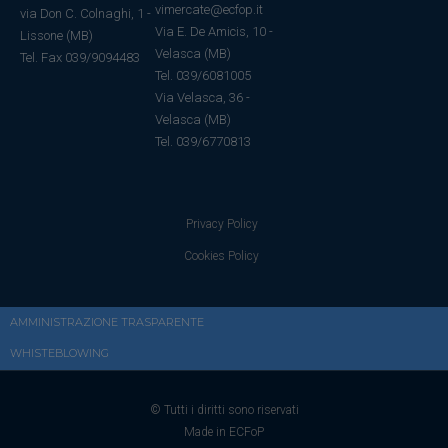
vimercate@ecfop.it
via Don C. Colnaghi, 1 -
Via E. De Amicis, 10 -
Lissone (MB)
Velasca (MB)
Tel. Fax 039/9094483
Tel. 039/6081005
Via Velasca, 36
-
Velasca
(MB)
Tel.
039/6770813
Privacy Policy
Cookies Policy
AMMINISTRAZIONE TRASPARENTE
WHISTEBLOWING
© Tutti i diritti sono riservati
Made in ECFoP