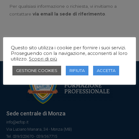
Per qualsiasi informazione o richiesta, vi invitiamo a
contattare
via email la sede di riferimento
.
Questo sito utilizza i cookie per fornire i suoi servizi.
Proseguendo con la navigazione, acconsenti al loro
utilizzo.
Scopri di più
GESTIONE COOKIES
RIFIUTA
ACCETTA
Sede centrale di Monza
info@ecfop.it
Via Luciano Manara, 34 - Monza (MB)
Tel. 039/323670 - 039/367715