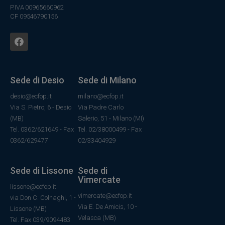
P.IVA 00965660962
CF 09546790156
Sede di Desio
Sede di Milano
desio@ecfop.it
milano@ecfop.it
Via S. Pietro, 6 - Desio
Via Padre Carlo
(MB)
Salerio, 51 - Milano (MI)
Tel. 0362/621649 - Fax
Tel. 02/38000499 - Fax
0362/629477
02/33404929
Sede di Lissone
Sede di
Vimercate
lissone@ecfop.it
vimercate@ecfop.it
via Don C. Colnaghi, 1 -
Via E. De Amicis, 10 -
Lissone (MB)
Velasca (MB)
Tel. Fax 039/9094483