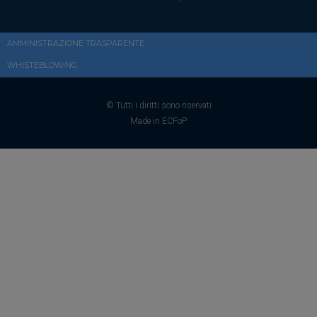
AMMINISTRAZIONE TRASPARENTE
WHISTEBLOWING
© Tutti i diritti sono riservati
Made in ECFoP