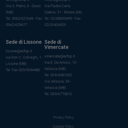
Via S. Pietro, 6 - Desio
Via Padre Carlo
(MB)
Salerio, 51 - Milano (MI)
Tel. 0362/621649 - Fax
Tel. 02/38000499 - Fax
0362/629477
02/33404929
Sede di Lissone
Sede di
Vimercate
lissone@ecfop.it
vimercate@ecfop.it
via Don C. Colnaghi, 1 -
Via E. De Amicis, 10 -
Lissone (MB)
Velasca (MB)
Tel. Fax 039/9094483
Tel. 039/6081005
Via Velasca, 36
-
Velasca
(MB)
Tel.
039/6770813
Privacy Policy
Cookies Policy