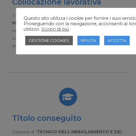
Collocazione lavorativa
Il
TECNICO DELL’ABBIGLIAMENTO E DEI
Questo sito utilizza i cookie per fornire i suoi servizi
PRODOTTI TESSILI PER LA CASA
trova impiego in
Proseguendo con la navigazione, acconsenti al lor
utilizzo.
Scopri di più
realtà sartoriali artigianali/industriali per lo sviluppo e la
crescita del Made in Italy e in grandi brand e imprese
GESTIONE COOKIES
RIFIUTA
ACCETTA
del settore.
Titolo conseguito
Diploma di “
TECNICO DELL’ABBIGLIAMENTO E DEI