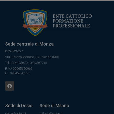
Sede centrale di Monza
info@ecfop.it
Via Luciano Manara, 34 - Monza (MB)
Tel. 039/323670 - 039/367715
P.IVA 00965660962
CF 09546790156
Sede di Desio
Sede di Milano
desio@ecfop.it
milano@ecfop.it