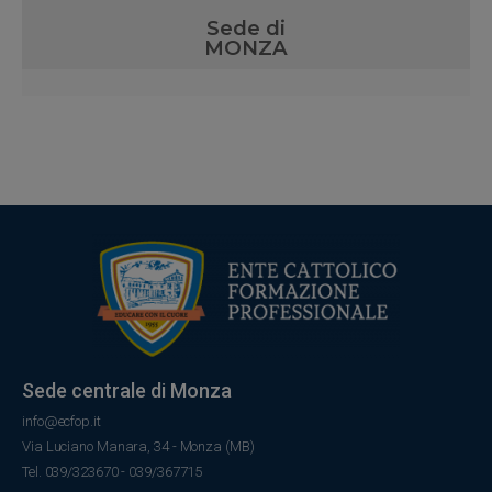
Sede di
MONZA
Sede centrale di Monza
info@ecfop.it
Via Luciano Manara, 34 - Monza (MB)
Tel. 039/323670 - 039/367715