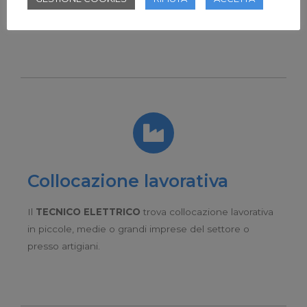
ELETTROTECNICA
STAGE
Collocazione lavorativa
Il
TECNICO ELETTRICO
trova collocazione lavorativa
in piccole, medie o grandi imprese del settore o
presso artigiani.