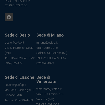
P.IVA 00965660962
CF 09546790156
Sede di Desio
Sede di Milano
desio@ecfop.it
milano@ecfop.it
Via S. Pietro, 6 - Desio
Via Padre Carlo
(MB)
Salerio, 51 - Milano (MI)
Tel. 0362/621649 - Fax
Tel. 02/38000499 - Fax
0362/629477
02/33404929
Sede di Lissone
Sede di
Vimercate
lissone@ecfop.it
vimercate@ecfop.it
via Don C. Colnaghi, 1 -
Via E. De Amicis, 10 -
Lissone (MB)
Velasca (MB)
Tel. Fax 039/9094483
Tel. 039/6081005