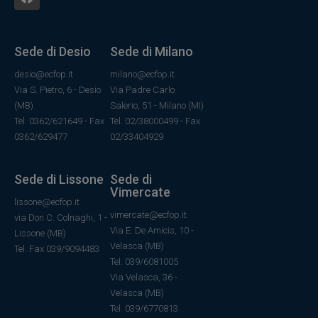
Sede di Desio
Sede di Milano
desio@ecfop.it
milano@ecfop.it
Via S. Pietro, 6 - Desio
Via Padre Carlo
(MB)
Salerio, 51 - Milano (MI)
Tel. 0362/621649 - Fax
Tel. 02/38000499 - Fax
0362/629477
02/33404929
Sede di Lissone
Sede di
Vimercate
lissone@ecfop.it
vimercate@ecfop.it
via Don C. Colnaghi, 1 -
Via E. De Amicis, 10 -
Lissone (MB)
Velasca (MB)
Tel. Fax 039/9094483
Tel. 039/6081005
Via Velasca, 36
-
Velasca
(MB)
Tel.
039/6770813