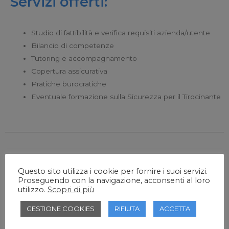
Servizi offerti:
Studio di fattibilità e verifica requisiti azienda/utente
Bilancio di competenze
Tutoring e accompagnamento
Copertura assicurativa
Pratiche burocratiche
Eventuale formazione sulla Sicurezza per il Tirocinante
Per richiedere un preventivo
Questo sito utilizza i cookie per fornire i suoi servizi.
contatta il seguente numero di
Proseguendo con la navigazione, acconsenti al loro
utilizzo.
Scopri di più
telefono
039/323670 o scrivi una email a
GESTIONE COOKIES
RIFIUTA
ACCETTA
infoaziende@ecfop.it