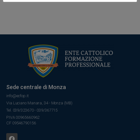
Sede centrale di Monza
info@ecfop.it
Via Luciano Manara, 34 - Monza (MB)
Tel. 039/323670 - 039/367715
P.IVA 00965660962
CF 09546790156