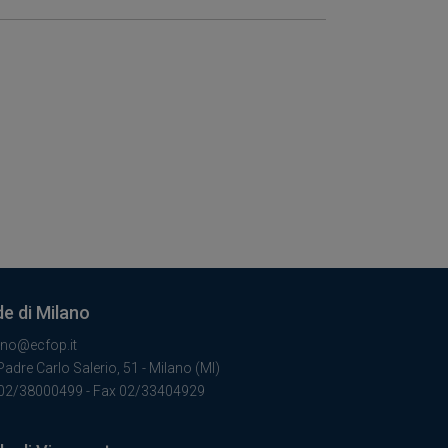
e di Milano
ano@ecfop.it
Padre Carlo Salerio, 51 - Milano (MI)
 02/38000499 - Fax 02/33404929