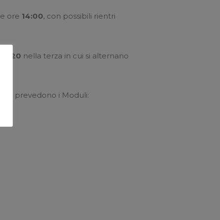
le ore
14:00
, con possibili rientri
di
420
nella terza in cui si alternano
ive e prevedono i Moduli: