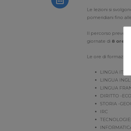
Le lezioni si svolgo
pomeridiani fino al
Il percorso prevede
giornate di
8 ore
in
Le ore di formazion
LINGUA ITA
LINGUA INGL
LINGUA FRA
DIRITTO -EC
STORIA -GEO
IRC
TECNOLOGIE
INFORMATICA