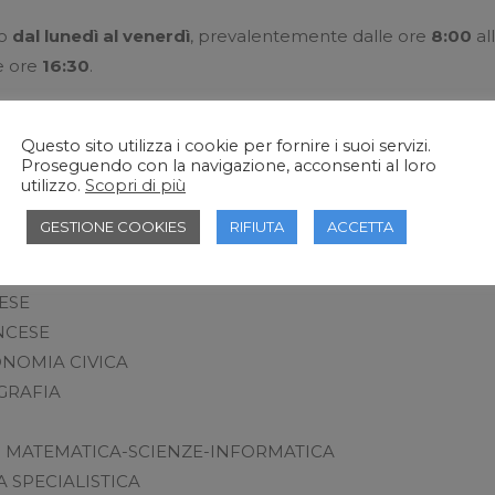
no
dal lunedì al venerdì
, prevalentemente
dalle ore
8:00
al
le ore
16:30
.
 un periodo di
stage
di
320 ore
nella seconda annualità e 
Questo sito utilizza i cookie per fornire i suoi servizi.
azienda
, previste anche al sabato.
Proseguendo con la navigazione, acconsenti al loro
utilizzo.
Scopri di più
e,
990
in ciascuna annualità, sono articolate in Aree format
GESTIONE COOKIES
RIFIUTA
ACCETTA
LIANA -COMUNICAZIONE
ESE
NCESE
ONOMIA CIVICA
GRAFIA
: MATEMATICA-SCIENZE-INFORMATICA
 SPECIALISTICA