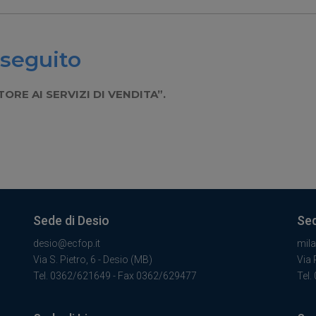
nseguito
ORE AI SERVIZI DI VENDITA”.
Sede di Desio
Sed
desio@ecfop.it
mil
Via S. Pietro, 6 - Desio (MB)
Via 
Tel. 0362/621649 - Fax 0362/629477
Tel.