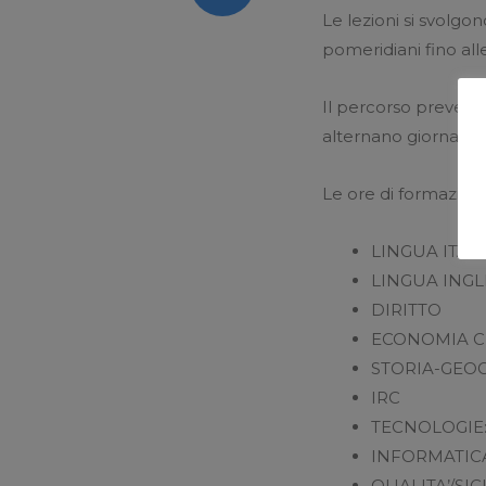
Le lezioni si svolgo
pomeridiani fino al
Il percorso prevede
alternano giornate 
Le ore di formazion
LINGUA ITA
LINGUA INGL
DIRITTO
ECONOMIA C
STORIA-GEO
IRC
TECNOLOGIE
INFORMATICA
QUALITA’/SI