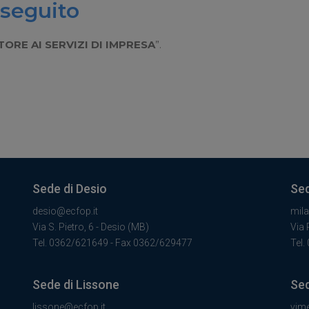
nseguito
ORE AI SERVIZI DI IMPRESA
”.
Sede di Desio
Sed
desio@ecfop.it
mil
Via S. Pietro, 6 - Desio (MB)
Via 
Tel. 0362/621649 - Fax 0362/629477
Tel.
Sede di Lissone
Sed
lissone@ecfop.it
vim