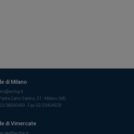
e di Milano
ano@ecfop.it
Padre Carlo Salerio, 51 - Milano (MI)
 02/38000499 - Fax 02/33404929
e di Vimercate
ercate@ecfop.it