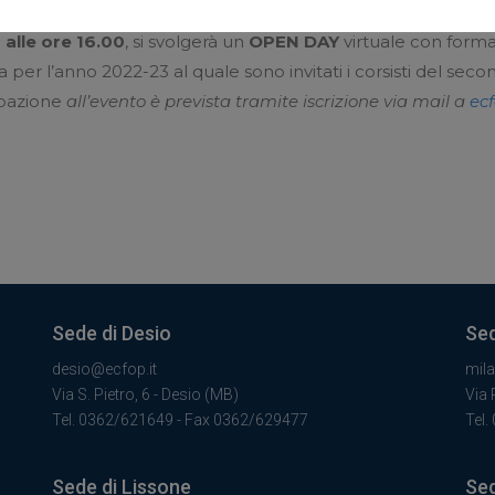
alle ore 16.00
, si svolgerà un
OPEN DAY
virtuale con format
va per l’anno 2022-23 al quale sono invitati i corsisti del se
ipazione
all’evento è prevista tramite iscrizione via mail a
ec
Sede di Desio
Sed
desio@ecfop.it
mil
Via S. Pietro, 6 - Desio (MB)
Via 
Tel. 0362/621649 - Fax 0362/629477
Tel.
Sede di Lissone
Sed