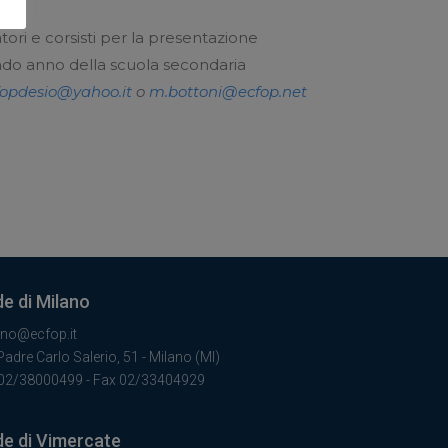
ori e corsisti per la presentazione
condo anno della scuola secondaria
fopdesio@yahoo.it
o
m.bottoni@ecfop.net
e di Milano
ano@ecfop.it
Padre Carlo Salerio, 51 - Milano (MI)
 02/38000499 - Fax 02/33404929
e di Vimercate