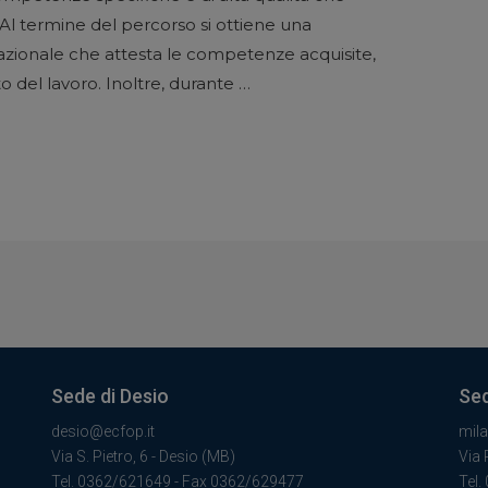
. Al termine del percorso si ottiene una
 nazionale che attesta le competenze acquisite,
 del lavoro. Inoltre, durante …
Sede di Desio
Sed
desio@ecfop.it
mil
Via S. Pietro, 6 - Desio (MB)
Via 
Tel. 0362/621649 - Fax 0362/629477
Tel.