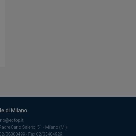
e di Milano
ano@ecfop.it
Padre Carlo Salerio, 51 - Milano (MI)
 02/38000499 - Fax 02/33404929