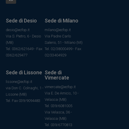
Sede di Desio
Sede di Milano
desio@ecfop.it
milano@ecfop.it
Via S. Pietro, 6 - Desio
Via Padre Carlo
(MB)
Salerio, 51 - Milano (MI)
Tel. 0362/621649 - Fax
Tel. 02/38000499 - Fax
0362/629477
02/33404929
Sede di Lissone
Sede di
Vimercate
lissone@ecfop.it
vimercate@ecfop.it
via Don C. Colnaghi, 1 -
Via E. De Amicis, 10 -
Lissone (MB)
Velasca (MB)
Tel. Fax 039/9094483
Tel. 039/6081005
Via Velasca, 36
-
Velasca
(MB)
Tel.
039/6770813