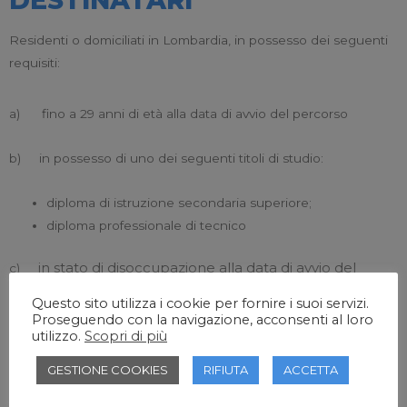
DESTINATARI
Residenti o domiciliati in Lombardia, in possesso dei seguenti
requisiti:
a) fino a 29 anni di età alla data di avvio del percorso
b) in possesso di uno dei seguenti titoli di studio:
diploma di istruzione secondaria superiore;
diploma professionale di tecnico
in stato di disoccupazione alla data di avvio del
c)
percorso
Questo sito utilizza i cookie per fornire i suoi servizi.
Proseguendo con la navigazione, acconsenti al loro
utilizzo.
Scopri di più
INVIARE LE PROPRIE CANDIDATURE INOLTRANDO CV
all’indirizzo mail
GESTIONE COOKIES
RIFIUTA
ACCETTA
info@ecfop.it