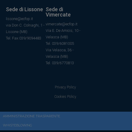
Sede di Lissone
Sede di
Vimercate
lissone@ecfop.it
vimercate@ecfop.it
via Don C. Colnaghi, 1 -
Via E. De Amicis, 10 -
Lissone (MB)
Velasca (MB)
Tel. Fax 039/9094483
Tel. 039/6081005
Via Velasca, 36
-
Velasca
(MB)
Tel.
039/6770813
Privacy Policy
Cookies Policy
AMMINISTRAZIONE TRASPARENTE
WHISTEBLOWING