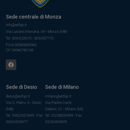
Sede centrale di Monza
info@ecfop.it
Via Luciano Manara, 34 - Monza (MB)
Tel. 039/323670 - 039/367715
P.IVA 00965660962
CF 09546790156
Sede di Desio
Sede di Milano
desio@ecfop.it
milano@ecfop.it
Via S. Pietro, 6 - Desio
Via Padre Carlo
(MB)
Salerio, 51 - Milano (MI)
Tel. 0362/621649 - Fax
Tel. 02/38000499 - Fax
0362/629477
02/33404929