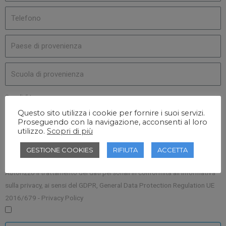
Scegli il tuo corso
Questo sito utilizza i cookie per fornire i suoi servizi.
Proseguendo con la navigazione, acconsenti al loro
utilizzo.
Scopri di più
Scegli la data
GESTIONE COOKIES
RIFIUTA
ACCETTA
Autorizzo il trattamento dei dati personali in conformità all’informativa
sulla privacy, ai sensi del GDPR, General Data Protection Regulation UE
2016/679 - Privacy Policy