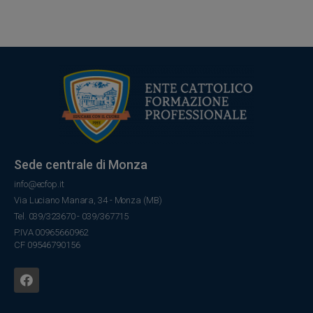
Sede centrale di Monza
info@ecfop.it
Via Luciano Manara, 34 - Monza (MB)
Tel. 039/323670 - 039/367715
P.IVA 00965660962
CF 09546790156