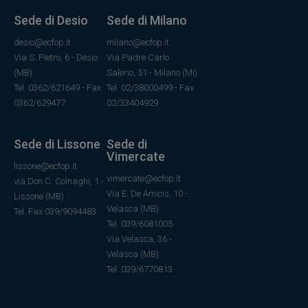
Sede di Desio
Sede di Milano
desio@ecfop.it
milano@ecfop.it
Via S. Pietro, 6 - Desio
Via Padre Carlo
(MB)
Salerio, 51 - Milano (MI)
Tel. 0362/621649 - Fax
Tel. 02/38000499 - Fax
0362/629477
02/33404929
Sede di Lissone
Sede di
Vimercate
lissone@ecfop.it
vimercate@ecfop.it
via Don C. Colnaghi, 1 -
Via E. De Amicis, 10 -
Lissone (MB)
Velasca (MB)
Tel. Fax 039/9094483
Tel. 039/6081005
Via Velasca, 36
-
Velasca
(MB)
Tel.
039/6770813