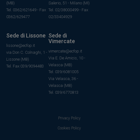
(MB)
Salerio, 51 - Milano (MI)
Tel. 0362/621649 - Fax
Tel. 02/38000499 - Fax
0362/629477
02/33404929
Sede di Lissone
Sede di
Vimercate
lissone@ecfop.it
vimercate@ecfop.it
via Don C. Colnaghi, 1 -
Via E. De Amicis, 10 -
Lissone (MB)
Velasca (MB)
Tel. Fax 039/9094483
Tel. 039/6081005
Via Velasca, 36
-
Velasca
(MB)
Tel.
039/6770813
Privacy Policy
Cookies Policy