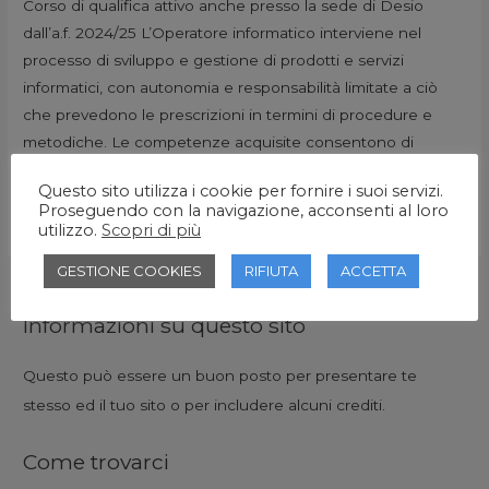
Corso di qualifica attivo anche presso la sede di Desio
dall’a.f. 2024/25 L’Operatore informatico interviene nel
processo di sviluppo e gestione di prodotti e servizi
informatici, con autonomia e responsabilità limitate a ciò
che prevedono le prescrizioni in termini di procedure e
metodiche. Le competenze acquisite consentono di
svolgere attività di supporto operativo ai sistemi/reti …
Questo sito utilizza i cookie per fornire i suoi servizi.
Proseguendo con la navigazione, acconsenti al loro
Leggi tutto »
utilizzo.
Scopri di più
GESTIONE COOKIES
RIFIUTA
ACCETTA
Informazioni su questo sito
Questo può essere un buon posto per presentare te
stesso ed il tuo sito o per includere alcuni crediti.
Come trovarci