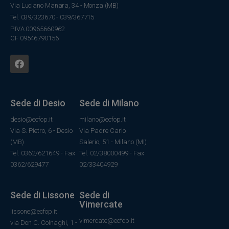
Via Luciano Manara, 34 - Monza (MB)
Tel. 039/323670 - 039/367715
P.IVA 00965660962
CF 09546790156
Sede di Desio
Sede di Milano
desio@ecfop.it
milano@ecfop.it
Via S. Pietro, 6 - Desio
Via Padre Carlo
(MB)
Salerio, 51 - Milano (MI)
Tel. 0362/621649 - Fax
Tel. 02/38000499 - Fax
0362/629477
02/33404929
Sede di Lissone
Sede di
Vimercate
lissone@ecfop.it
vimercate@ecfop.it
via Don C. Colnaghi, 1 -